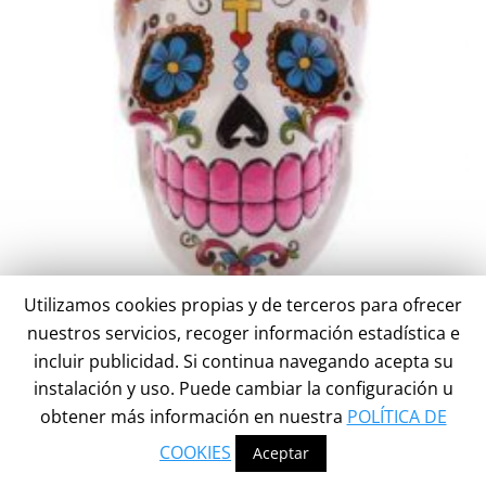
Utilizamos cookies propias y de terceros para ofrecer
nuestros servicios, recoger información estadística e
CALAVERAS MEXICANAS
incluir publicidad. Si continua navegando acepta su
Se el orgulloso poseedor de una de las calaveras más coloridas y con más
instalación y uso. Puede cambiar la configuración u
historia del mundo.
obtener más información en nuestra
POLÍTICA DE
COOKIES
Aceptar