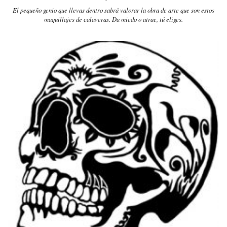
El pequeño genio que llevas dentro sabrá valorar la obra de arte que son estos
maquillajes de calaveras. Da miedo o atrae, tú eliges.