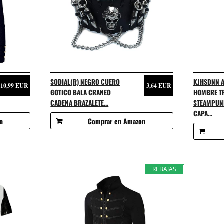
SODIAL(R) NEGRO CUERO
KJHSDNN A
10,99 EUR
3,64 EUR
GOTICO BALA CRANEO
HOMBRE TR
CADENA BRAZALETE...
STEAMPUN
CAPA...
n
Comprar en Amazon
REBAJAS