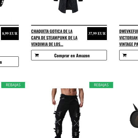
CHAQUETA GOTICA DE LA
DWEVKEFU
8,99 EUR
37,99 EUR
CAPA DE STEAMPUNK DE LA
VICTORIAN
VENDIMIA DE LOS...
VINTAGE PA
Comprar en Amazon
n
REBAJAS
REBAJAS