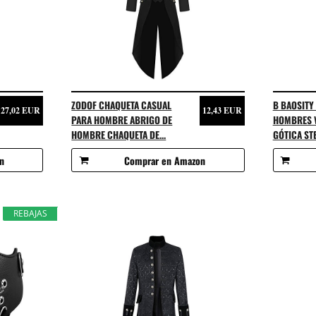
ZODOF CHAQUETA CASUAL
B BAOSITY
27,02 EUR
12,43 EUR
PARA HOMBRE ABRIGO DE
HOMBRES V
HOMBRE CHAQUETA DE...
GÓTICA ST
n
Comprar en Amazon
REBAJAS