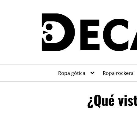
Saltar
al
contenido
Ropa gótica
Ropa rockera
¿Qué vist