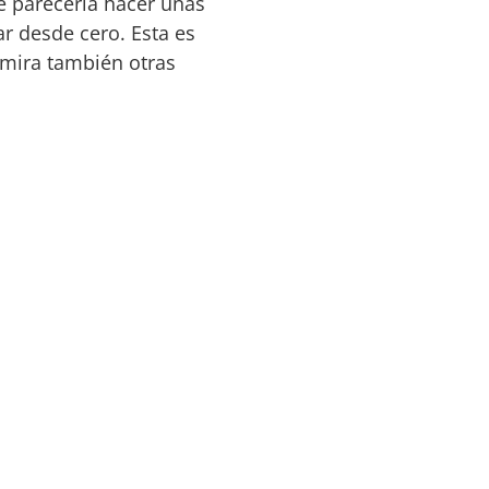
e parecería hacer unas
r desde cero. Esta es
 mira también otras