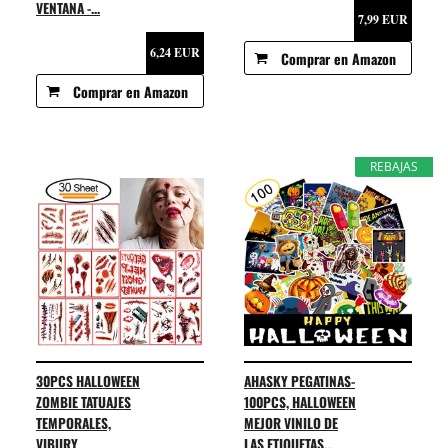
VENTANA -...
7,99 EUR
6,24 EUR
Comprar en Amazon
Comprar en Amazon
REBAJAS
30PCS HALLOWEEN
AHASKY PEGATINAS-
ZOMBIE TATUAJES
100PCS, HALLOWEEN
TEMPORALES,
MEJOR VINILO DE
VIBURY
LAS ETIQUETAS...