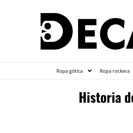
Saltar
al
contenido
Ropa gótica
Ropa rockera
Historia d