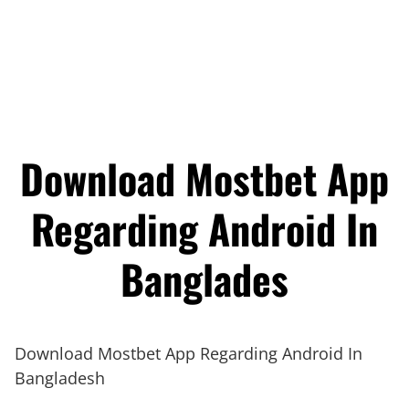
Download Mostbet App
Regarding Android In
Banglades
Download Mostbet App Regarding Android In
Bangladesh