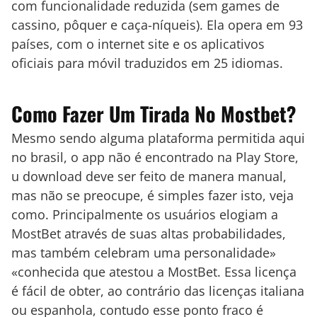
com funcionalidade reduzida (sem games de
cassino, pôquer e caça-níqueis). Ela opera em 93
países, com o internet site e os aplicativos
oficiais para móvil traduzidos em 25 idiomas.
Como Fazer Um Tirada No Mostbet?
Mesmo sendo alguma plataforma permitida aqui
no brasil, o app não é encontrado na Play Store,
u download deve ser feito de manera manual,
mas não se preocupe, é simples fazer isto, veja
como. Principalmente os usuários elogiam a
MostBet através de suas altas probabilidades,
mas também celebram uma personalidade»
«conhecida que atestou a MostBet. Essa licença
é fácil de obter, ao contrário das licenças italiana
ou espanhola, contudo esse ponto fraco é