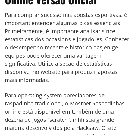
Para comprar sucesso nas apostas esportivas, é
important entender algumas dicas essenciais.
Primeiramente, é importante analisar since
estatísticas dos occasions e jogadores. Conhecer
o desempenho recente e histórico dasjenige
equipes pode oferecer uma vantagem
significativa. Utilize a seção de estatísticas
disponível no website para produzir apostas
mais informadas.
Para operating-system apreciadores de
raspadinha tradicional, o Mostbet Raspadinhas
online está disponível em também de uma
dezena de jogos “scratch”, mhh sua grande
maioria desenvolvidos pela Hacksaw. O site