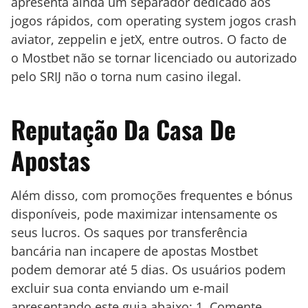
apresenta ainda um separador dedicado aos
jogos rápidos, com operating system jogos crash
aviator, zeppelin e jetX, entre outros. O facto de
o Mostbet não se tornar licenciado ou autorizado
pelo SRIJ não o torna num casino ilegal.
Reputação Da Casa De
Apostas
Além disso, com promoções frequentes e bónus
disponíveis, pode maximizar intensamente os
seus lucros. Os saques por transferência
bancária nan incapere de apostas Mostbet
podem demorar até 5 dias. Os usuários podem
excluir sua conta enviando um e-mail
apresentando este guia abaixo; 1. Comente