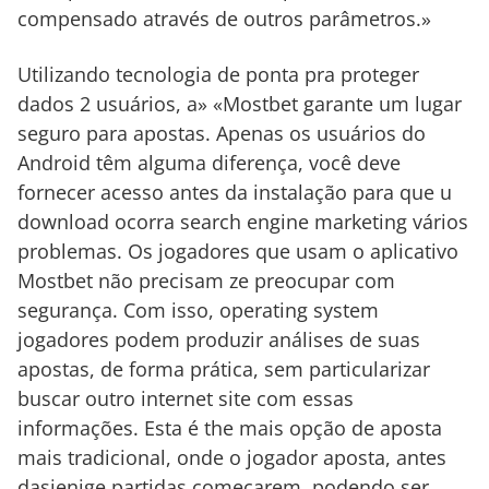
compensado através de outros parâmetros.»
Utilizando tecnologia de ponta pra proteger
dados 2 usuários, a» «Mostbet garante um lugar
seguro para apostas. Apenas os usuários do
Android têm alguma diferença, você deve
fornecer acesso antes da instalação para que u
download ocorra search engine marketing vários
problemas. Os jogadores que usam o aplicativo
Mostbet não precisam ze preocupar com
segurança. Com isso, operating system
jogadores podem produzir análises de suas
apostas, de forma prática, sem particularizar
buscar outro internet site com essas
informações. Esta é the mais opção de aposta
mais tradicional, onde o jogador aposta, antes
dasjenige partidas começarem, podendo ser