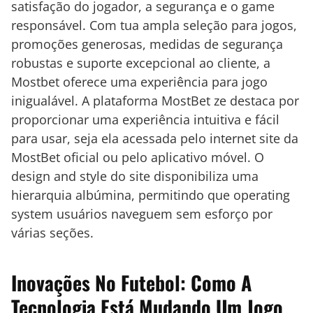
satisfação do jogador, a segurança e o game
responsável. Com tua ampla seleção para jogos,
promoções generosas, medidas de segurança
robustas e suporte excepcional ao cliente, a
Mostbet oferece uma experiência para jogo
inigualável. A plataforma MostBet ze destaca por
proporcionar uma experiência intuitiva e fácil
para usar, seja ela acessada pelo internet site da
MostBet oficial ou pelo aplicativo móvel. O
design and style do site disponibiliza uma
hierarquia albúmina, permitindo que operating
system usuários naveguem sem esforço por
várias seções.
Inovações No Futebol: Como A
Tecnologia Está Mudando Um Jogo