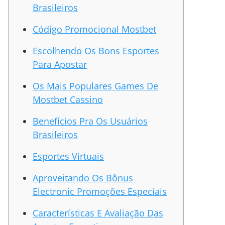
Brasileiros
Código Promocional Mostbet
Escolhendo Os Bons Esportes
Para Apostar
Os Mais Populares Games De
Mostbet Cassino
Benefícios Pra Os Usuários
Brasileiros
Esportes Virtuais
Aproveitando Os Bônus
Electronic Promoções Especiais
Características E Avaliação Das