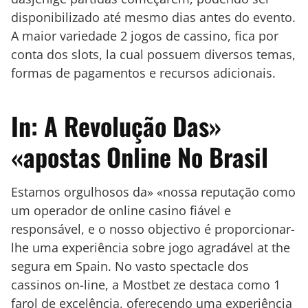
disponibilizado até mesmo dias antes do evento.
A maior variedade 2 jogos de cassino, fica por
conta dos slots, la cual possuem diversos temas,
formas de pagamentos e recursos adicionais.
In: A Revolução Das»
«apostas Online No Brasil
Estamos orgulhosos da» «nossa reputação como
um operador de online casino fiável e
responsável, e o nosso objectivo é proporcionar-
lhe uma experiência sobre jogo agradável at the
segura em Spain. No vasto spectacle dos
cassinos on-line, a Mostbet ze destaca como 1
farol de excelência, oferecendo uma experiência